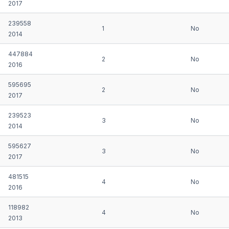
2017
239558
1
No
2014
447884
2
No
2016
595695
2
No
2017
239523
3
No
2014
595627
3
No
2017
481515
4
No
2016
118982
4
No
2013