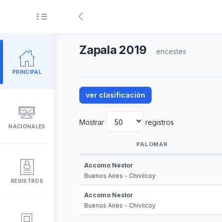
Zapala 2019
encestes
Deporte
PRINCIPAL
s / Reglamentos
ver clasificación
Directiva
Mostrar
registros
de Penas
NACIONALES
nal
PALOMAR
PALOMAR
Accomo Nestor
Buenos Aires - Chivilcoy
REGISTROS
Accomo Nestor
Buenos Aires - Chivilcoy