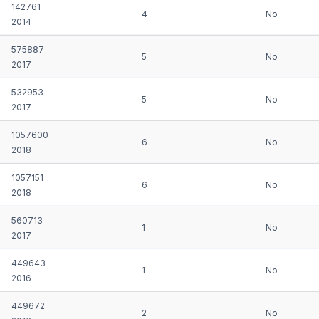
142761
4
No
2014
575887
5
No
2017
532953
5
No
2017
1057600
6
No
2018
1057151
6
No
2018
560713
1
No
2017
449643
1
No
2016
449672
2
No