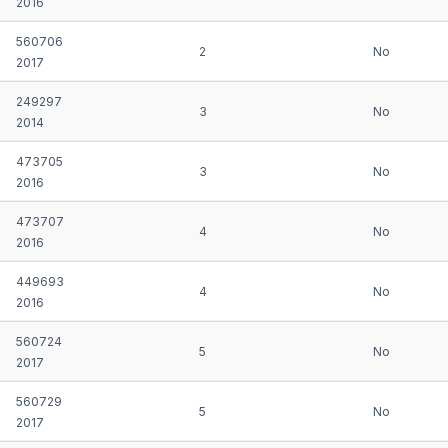
2016
560706
2
No
2017
249297
3
No
2014
473705
3
No
2016
473707
4
No
2016
449693
4
No
2016
560724
5
No
2017
560729
5
No
2017