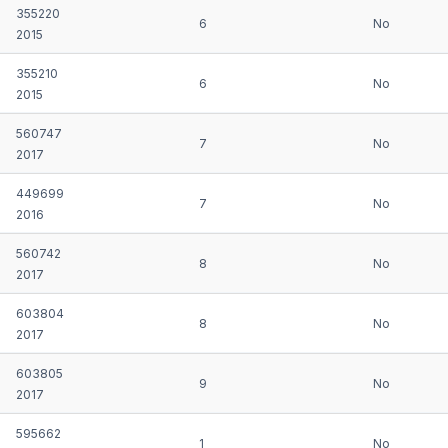
355220
6
No
2015
355210
6
No
2015
560747
7
No
2017
449699
7
No
2016
560742
8
No
2017
603804
8
No
2017
603805
9
No
2017
595662
1
No