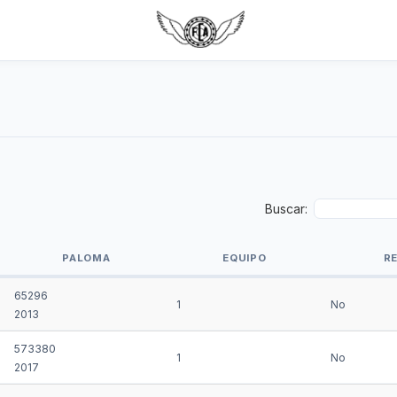
Buscar:
PALOMA
EQUIPO
R
PALOMA
EQUIPO
R
65296
1
No
2013
573380
1
No
2017