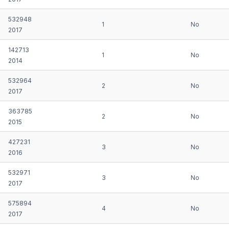
532948
1
No
2017
142713
1
No
2014
532964
2
No
2017
363785
2
No
2015
427231
3
No
2016
532971
3
No
2017
575894
4
No
2017