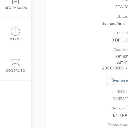
Carn
FCA-3
INFORMACIÓN
Ubicac
Buenos Aires -
Direcc
OTROS
9 DE JIL
Coorden
-38° 52'
-62° 4' 
(-38.873889, 
CONTACTO
Ver en 
Teléf
293241
Nro. de 
EN TRA
Temas rela