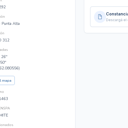
et
292
Constancia
ión
Descargá el 
 Punta Alta
ión
IO 312
adas
 26''
50''
-62.080556)
el mapa
ono
1463
RENSPA
MITE
cionados