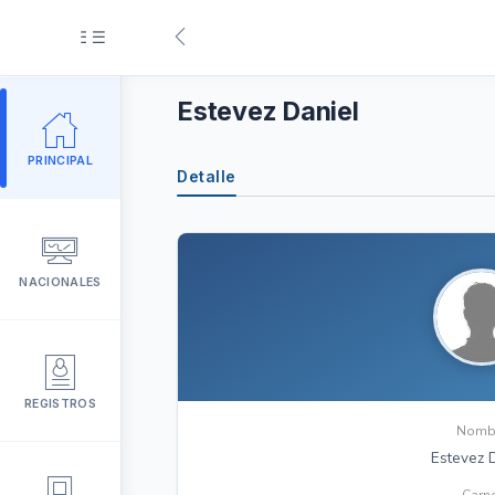
Estevez Daniel
Deporte
PRINCIPAL
s / Reglamentos
Detalle
Directiva
de Penas
NACIONALES
nal
REGISTROS
Nomb
Estevez 